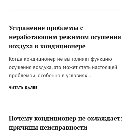
КОНДИЦИОНЕР
НЕ
РАБОТАЕТ
НА
ВЫСОКОЙ
Устранение проблемы с
МОЩНОСТИ
неработающим режимом осушения
И
КАК
воздуха в кондиционере
ЭТО
ИСПРАВИТЬ
Когда кондиционер не выполняет функцию
осушения воздуха, это может стать настоящей
проблемой, особенно в условиях …
УСТРАНЕНИЕ
ЧИТАТЬ ДАЛЕЕ
ПРОБЛЕМЫ
С
НЕРАБОТАЮЩИМ
РЕЖИМОМ
ОСУШЕНИЯ
Почему кондиционер не охлаждает:
ВОЗДУХА
причины неисправности
В