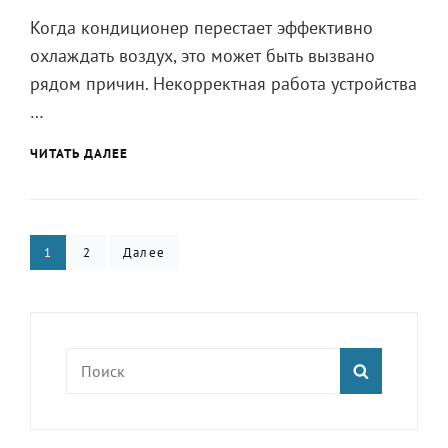
КОНДИЦИОНЕРЕ
Когда кондиционер перестает эффективно
охлаждать воздух, это может быть вызвано
рядом причин. Некорректная работа устройства
…
ПОЧЕМУ
ЧИТАТЬ ДАЛЕЕ
КОНДИЦИОНЕР
НЕ
ОХЛАЖДАЕТ:
ПРИЧИНЫ
Пагинация
НЕИСПРАВНОСТИ
Страница
1
Страница
2
Далее
записей
Найти:
ПОИСК